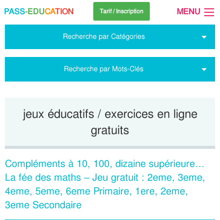
PASS
-EDU
CA
TION
MENU
Tarif / Inscription
Recherche par Catégories
Recherche par Mots-Clés
jeux éducatifs / exercices en ligne
gratuits
Compléments à 10, 100, dizaine supérieure…
La fée des maths – Jeu gratuit : 2eme, 3eme,
4eme, 5eme, 6eme Primaire, 1ere, 2eme,
3eme Secondaire