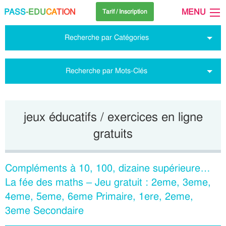
PASS
-EDU
CA
TION
MENU
Tarif / Inscription
Recherche par Catégories
Recherche par Mots-Clés
jeux éducatifs / exercices en ligne
gratuits
Compléments à 10, 100, dizaine supérieure…
La fée des maths – Jeu gratuit : 2eme, 3eme,
4eme, 5eme, 6eme Primaire, 1ere, 2eme,
3eme Secondaire