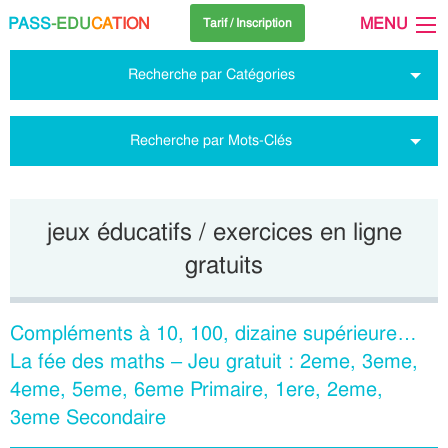
PASS
-EDU
CA
TION
MENU
Tarif / Inscription
Recherche par Catégories
Recherche par Mots-Clés
jeux éducatifs / exercices en ligne
gratuits
Compléments à 10, 100, dizaine supérieure…
La fée des maths – Jeu gratuit : 2eme, 3eme,
4eme, 5eme, 6eme Primaire, 1ere, 2eme,
3eme Secondaire