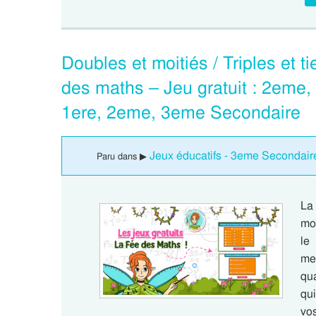
Doubles et moitiés / Triples et t
des maths – Jeu gratuit : 2eme
1ere, 2eme, 3eme Secondaire
Jeux éducatifs - 3eme Secondair
Paru dans ▶
La
moi
le
men
qu
qui
vo