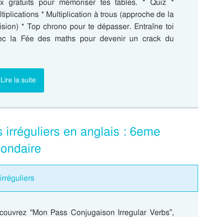
ux gratuits pour mémoriser tes tables. * Quiz *
tiplications * Multiplication à trous (approche de la
ision) * Top chrono pour te dépasser. Entraîne toi
ec la Fée des maths pour devenir un crack du
Lire la suite
irréguliers en anglais : 6eme
condaire
irréguliers
couvrez “Mon Pass Conjugaison Irregular Verbs”,