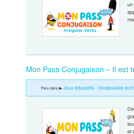
un
app
ma
Mon Pass Conjugaison – Il est t
Jeux éducatifs - Vocabulaire écri
Paru dans ▶
Dé
gra
to
et