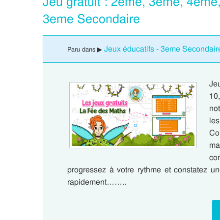
Jeu gratuit : 2eme, 3eme, 4eme
3eme Secondaire
Jeux éducatifs - 3eme Secondair
Paru dans ▶
Jeu
10
not
le
Co
ma
co
progressez à votre rythme et constatez un
rapidement……..