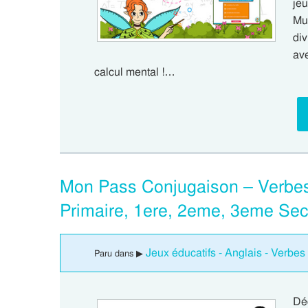
je
Mul
div
av
calcul mental !…
Mon Pass Conjugaison – Verbes 
Primaire, 1ere, 2eme, 3eme Se
Jeux éducatifs - Anglais - Verbes 
Paru dans ▶
Dé