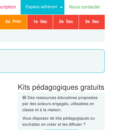
scription
Nous contacter
Espace adhérent
6e Prim
1e Sec
2e Sec
3e Sec
Kits pédagogiques gratuits
🎒 Des ressources éducatives proposées
par des acteurs engagés, utilisables en
classe et à la maison.
Vous disposez de kits pédagogiques ou
souhaitez en créer et les diffuser ?