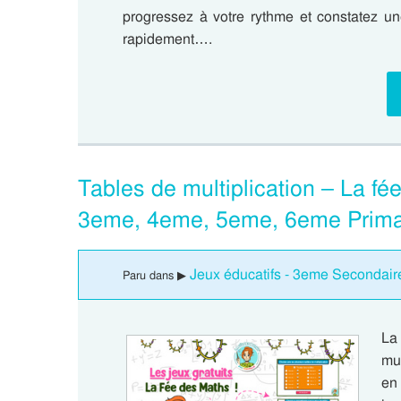
progressez à votre rythme et constatez un
rapidement….
Tables de multiplication – La fé
3eme, 4eme, 5eme, 6eme Prima
Jeux éducatifs - 3eme Secondair
Paru dans ▶
La
mul
en