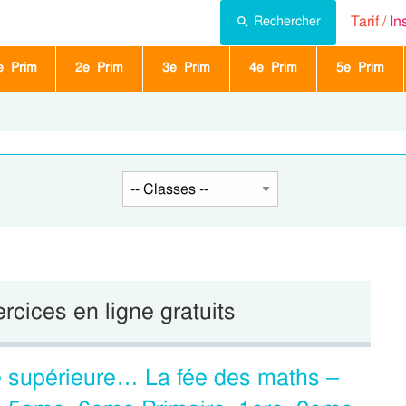
Tarif /
In
Rechercher
e Prim
2e Prim
3e Prim
4e Prim
5e Prim
ercices en ligne gratuits
e supérieure… La fée des maths –