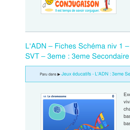
L’ADN – Fiches Schéma niv 1 – F
SVT – 3eme : 3eme Secondaire
Jeux éducatifs - L'ADN : 3eme S
Paru dans ▶
Ex
vi
ch
bas
ba